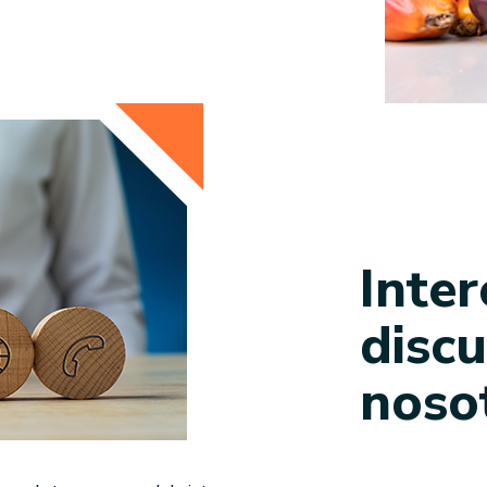
Inte
disc
noso