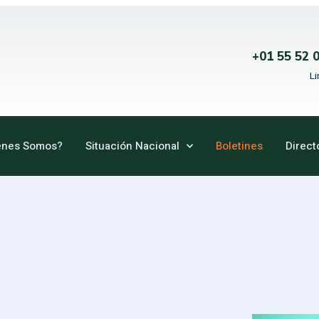
+01 55 52 
Li
enes Somos?
Situación Nacional
Boletines
Direct