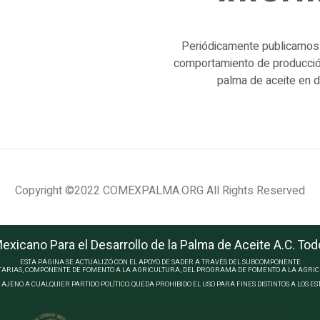
Periódicamente publicamos 
comportamiento de producció
palma de aceite en 
Copyright ©2022 COMEXPALMA.ORG All Rights Reserved
xicano Para el Desarrollo de la Palma de Aceite A.C. To
ESTA PÁGINA SE ACTUALIZÓ CON EL APOYO DE SADER A TRAVÉS DEL SUBCOMPONENTE
RIAS, COMPONENTE DE FOMENTO A LA AGRICULTURA, DEL PROGRAMA DE FOMENTO A LA AGRICU
AJENO A CUALQUIER PARTIDO POLÍTICO. QUEDA PROHIBIDO EL USO PARA FINES DISTINTOS A LOS 