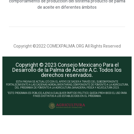
comportamiento de producción del sistema producto de palma
de aceite en diferentes ámbitos
Copyright ©2022 COMEXPALMA.ORG All Rights Reserved
Copyright © 2023 Consejo Mexicano Para el
Desarrollo de la Palma de Aceite A.C. Todos los
derechos reservados.
ESTA PÁGINA SE ACTUALIZÓ CON EL APOYO DE SADER A TRAVÉS DEL SUBCOMPONENTE
FORTALECIMIENTO A LAS CADENAS AGROALIMENTARIAS, COMPONENTE DE FOMENTO A LA AGRICULTURA,
DEL PROGRAMA DE FOMENTO A LA AGRICULTURA, GANADERIA, PESCA Y ACUICULTURA 2023.
“ESTE PROGRAMA ES PÚBLICO, AJENO A CUALQUIER PARTIDO POLÍTICO. QUEDA PROHIBIDO EL USO PARA
FINES DISTINTOS A LOS ESTABLECIDOS EN EL PROGRAMA.