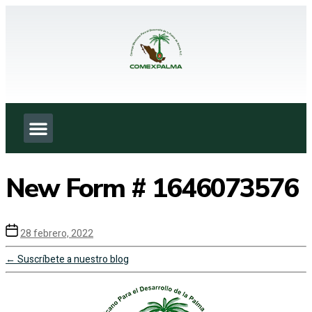
¿Quienes Somos?
Situación Nacional
New Form # 1646073576
28 febrero, 2022
←
Suscríbete a nuestro blog