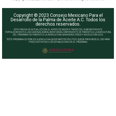
Copyright © 2023 Consejo Mexicano Para el
Desarrollo de la Palma de Aceite A.C. Todos los
derechos reservados.
ESTA PÁGINA SE ACTUALIZÓ CON EL APOYO DE SADER A TRAVÉS DEL SUBCOMPONENTE
FORTALECIMIENTO A LAS CADENAS AGROALIMENTARIAS, COMPONENTE DE FOMENTO A LA AGRICULTURA,
DEL PROGRAMA DE FOMENTO A LA AGRICULTURA, GANADERIA, PESCA Y ACUICULTURA 2023.
“ESTE PROGRAMA ES PÚBLICO, AJENO A CUALQUIER PARTIDO POLÍTICO. QUEDA PROHIBIDO EL USO PARA
FINES DISTINTOS A LOS ESTABLECIDOS EN EL PROGRAMA.